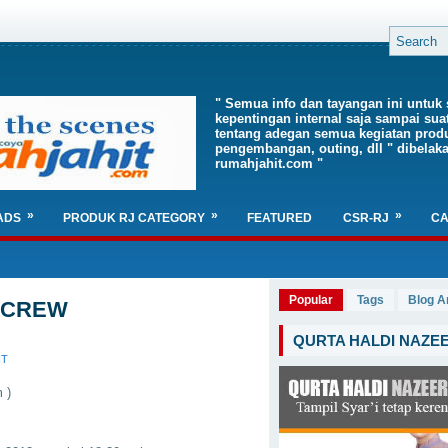
" Semua info dan tayangan ini untuk 
kepentingan internal saja sampai sua
tentang adegan semua kegiatan produ
pengembangan, outing, dll " dibelaka
rumahjahit.com "
»
»
»
ADS
PRODUK RJ CATEGORY
FEATURED
CSR-RJ
CA
Popular
Tags
Blog A
( CREW
QURTA HALDI NAZE
NT
 )