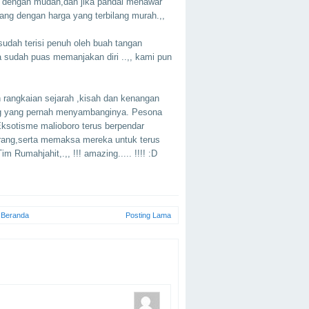
 dengan mudah,dan jika pandai menawar
lang dengan harga yang terbilang murah.,,
sudah terisi penuh oleh buah tangan
sa sudah puas memanjakan diri ..,, kami pun
ngkaian sejarah ,kisah dan kenangan
ang yang pernah menyambanginya. Pesona
 Eksotisme malioboro terus berpendar
orang,serta memaksa mereka untuk terus
 Rumahjahit,.,, !!! amazing..... !!!! :D
Beranda
Posting Lama