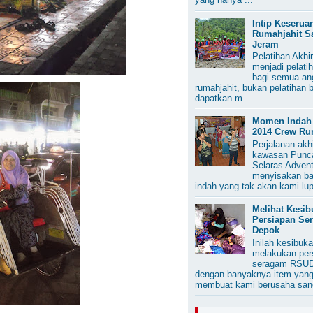
Intip Keserua
Rumahjahit S
Jeram
Pelatihan Akhi
menjadi pelati
bagi semua an
rumahjahit, bukan pelatihan 
dapatkan m...
Momen Indah 
2014 Crew Ru
Perjalanan akh
kawasan Punca
Selaras Advent
menyisakan b
indah yang tak akan kami lup
Melihat Kesi
Persiapan S
Depok
Inilah kesibuk
melakukan per
seragam RSUD
dengan banyaknya item yang
membuat kami berusaha sang