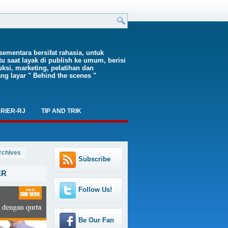
sementara bersifat rahasia, untuk
tu saat layak di publish ke umum, berisi
ksi, marketing, pelatihan dan
ng layar " Behind the scenes "
RIER-RJ
TIP AND TRIK
rchives
Subscribe
ER
Follow Us!
Be Our Fan