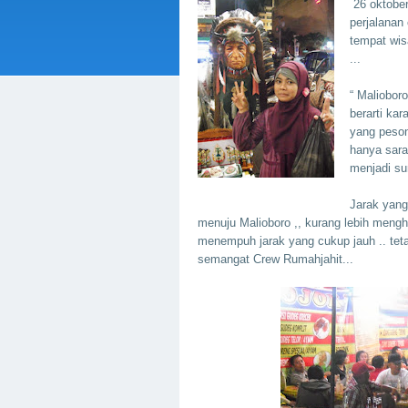
26 oktober
perjalanan
tempat wis
...
“ Maliobor
berarti ka
yang peso
hanya sara
menjadi su
Jarak yang
menuju Malioboro ,, kurang lebih mengh
menempuh jarak yang cukup jauh .. teta
semangat Crew Rumahjahit...