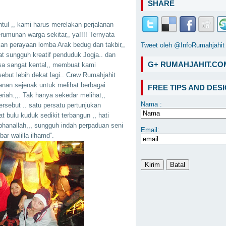
SHARE
ntul ,, kami harus merelakan perjalanan
rumunan warga sekitar,, ya!!!! Ternyata
an perayaan lomba Arak bedug dan takbir,,
Tweet oleh @InfoRumahjahit
at sungguh kreatif penduduk Jogja.. dan
G+ RUMAHJAHIT.CO
sa sangat kental,, membuat kami
ebut lebih dekat lagi.. Crew Rumahjahit
nan sejenak untuk melihat berbagai
FREE TIPS AND DESI
iah.,,. Tak hanya sekedar melihat,,
Nama :
sebut .. satu persatu pertunjukan
t bulu kuduk sedikit terbangun ,, hati
ubhanallah,,, sungguh indah perpaduan seni
Email:
bar walilla ilhamd”.