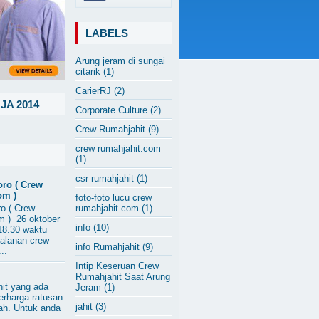
LABELS
Arung jeram di sungai
citarik
(1)
CarierRJ
(2)
JA 2014
Corporate Culture
(2)
Crew Rumahjahit
(9)
crew rumahjahit.com
(1)
csr rumahjahit
(1)
oro ( Crew
om )
foto-foto lucu crew
o ( Crew
rumahjahit.com
(1)
m ) 26 oktober
info
(10)
 18.30 waktu
jalanan crew
info Rumahjahit
(9)
..
Intip Keseruan Crew
Rumahjahit Saat Arung
hit yang ada
Jeram
(1)
erharga ratusan
jahit
(3)
iah. Untuk anda