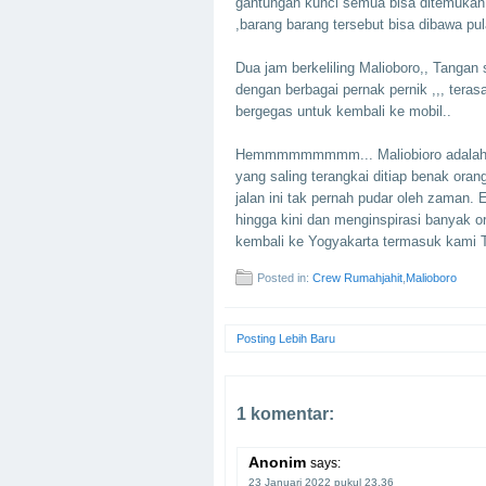
gantungan kunci semua bisa ditemukan
,barang barang tersebut bisa dibawa pu
Dua jam berkeliling Malioboro,, Tangan 
dengan berbagai pernak pernik ,,, tera
bergegas untuk kembali ke mobil..
Hemmmmmmmmm... Maliobioro adalah ra
yang saling terangkai ditiap benak or
jalan ini tak pernah pudar oleh zaman.
hingga kini dan menginspirasi banyak 
kembali ke Yogyakarta termasuk kami Tim
Posted in:
Crew Rumahjahit
,
Malioboro
Posting Lebih Baru
1 komentar:
Anonim
says:
23 Januari 2022 pukul 23.36