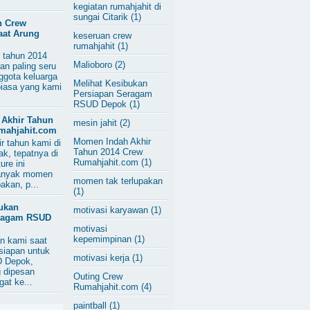
kegiatan rumahjahit di
sungai Citarik
(1)
n Crew
aat Arung
keseruan crew
rumahjahit
(1)
r tahun 2014
Malioboro
(2)
han paling seru
ggota keluarga
Melihat Kesibukan
biasa yang kami
Persiapan Seragam
RSUD Depok
(1)
Akhir Tahun
mesin jahit
(2)
mahjahit.com
Momen Indah Akhir
ir tahun kami di
Tahun 2014 Crew
k, tepatnya di
Rumahjahit.com
(1)
ure ini
anyak momen
momen tak terlupakan
akan, p...
(1)
bukan
motivasi karyawan
(1)
eragam RSUD
motivasi
kepemimpinan
(1)
an kami saat
siapan untuk
motivasi kerja
(1)
 Depok,
 dipesan
Outing Crew
at ke...
Rumahjahit.com
(4)
paintball
(1)