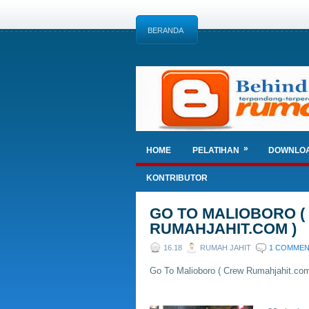
BERANDA
»
HOME
PELATIHAN
DOWNLO
KONTRIBUTOR
GO TO MALIOBORO 
RUMAHJAHIT.COM )
16.18
RUMAH JAHIT
1 COMME
Go To Malioboro ( Crew Rumahjahit.com