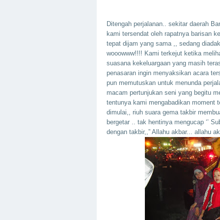
Ditengah perjalanan.. sekitar daerah Ba
kami tersendat oleh rapatnya barisan ke
tepat dijam yang sama ,, sedang diadak
wooowww!!!! Kami terkejut ketika melih
suasana kekeluargaan yang masih tera
penasaran ingin menyaksikan acara ters
pun memutuskan untuk menunda perjala
macam pertunjukan seni yang begitu mer
tentunya kami mengabadikan moment ter
dimulai,, riuh suara gema takbir membua
bergetar .. tak hentinya mengucap ‘’ S
dengan takbir,,” Allahu akbar... allahu ak