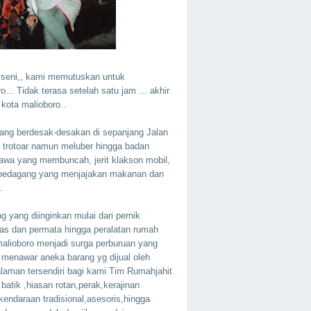
 seni,, kami memutuskan untuk
... Tidak terasa setelah satu jam ... akhir
kota malioboro..
rang berdesak-desakan di sepanjang Jalan
di trotoar namun meluber hingga badan
Tawa yang membuncah, jerit klakson mobil,
n pedagang yang menjajakan makanan dan
.
g yang diinginkan mulai dari pernik
mas dan permata hingga peralatan rumah
alioboro menjadi surga perburuan yang
l menawar aneka barang yg dijual oleh
laman tersendiri bagi kami Tim Rumahjahit
batik ,hiasan rotan,perak,kerajinan
kendaraan tradisional,asesoris,hingga