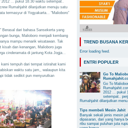
 2012 ... pukul 18.30 waktu setempat..
 crew Rumahjahit dilanjutkan menuju satu
ata termasyur di Yogyakarta... “Malioboro”
o” Berasal dari bahasa Sansekerta yang
rangan bunga, Malioboro menjadi kembang
nanya mampu menarik wisatawan. Tak
TREND BUSANA KER
t kisah dan kenangan, Malioboro juga
Error loading feed.
rga cinderamata di jantung Kota Jogja...
ENTRI POPULER
 kami tempuh dari tempat istirahat kami
abiskan waktu satu jam,, walaupun kita
Go To Maliob
pi tidak sedikit pun menyurutkan
Rumahjahit.c
Go To Maliobor
Rumahjahit.co
2012 ... pukul
setempat.. per
Rumahjahit dilanjutkan menu.
Tips membeli Mesin Jahit
Banyak sekali jenis mesin ja
dipasaran, dari yang hanya b
ribu sampai puluhan juta rup
yang hanya ...