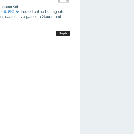
ThauberBet
우리카지노
trusted online betting site.
ing, casino, live games, eSports and
Reply